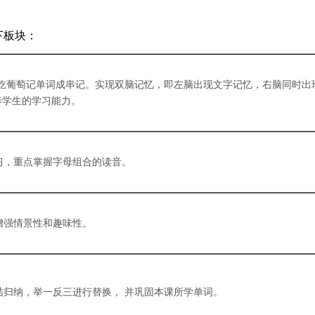
下板块：
吃葡萄记单词成串记。实现双脑记忆，即左脑出现文字记忆，右脑同时出
养学生的学习能力。
习，重点掌握字母组合的读音。
增强情景性和趣味性。
归纳，举一反三进行替换， 并巩固本课所学单词。