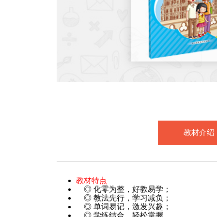
教材介绍
教材特点
◎ 化零为整，好教易学；
◎ 教法先行，学习减负；
◎ 单词易记，激发兴趣；
◎ 学练结合，轻松掌握。