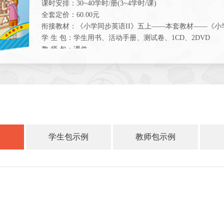
课时安排：30~40学时/册(3~4学时/课)
全套定价：60.00元
衔接教材：《小学同步英语II》五上——本套教材——《小学
学 生 包：学生用书、活动手册、测试卷、1CD、2DVD
教 师 包：课件
备课资料： 教材音频+课后答案， 活动手册音频+听力原文
学生包示例
教师包示例