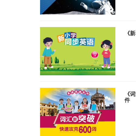
《新
《词
件