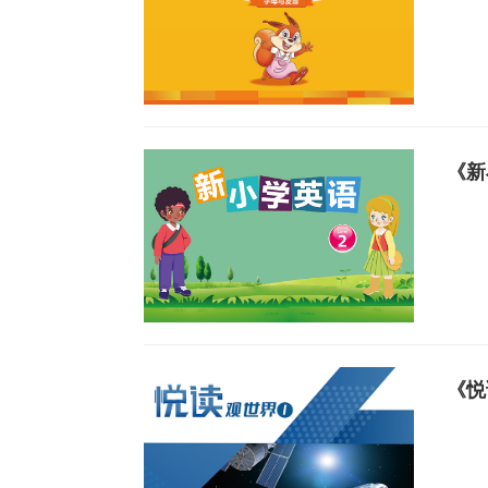
《新
《悦