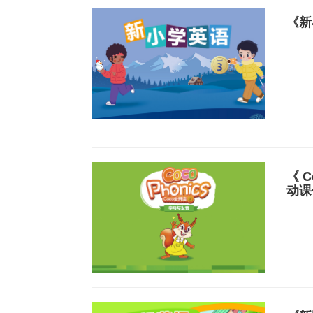
《新
《 C
动课